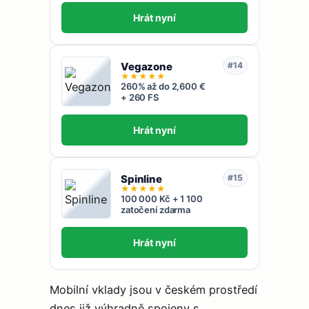
Hrát nyní
Vegazone
#14
★
★
★
★
★
260% až do 2,600 €
+ 260 FS
Hrát nyní
Spinline
#15
★
★
★
★
★
100 000 Kč + 1 100
zatočení zdarma
Hrát nyní
Mobilní vklady jsou v českém prostředí
dnes již výhradně spojeny s