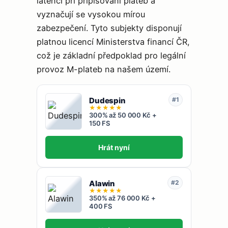
latenci při připisování plateb a
vyznačují se vysokou mírou
zabezpečení. Tyto subjekty disponují
platnou licencí Ministerstva financí ČR,
což je základní předpoklad pro legální
provoz M-plateb na našem území.
Dudespin
#1
★
★
★
★
★
300% až 50 000 Kč +
150 FS
Hrát nyní
Alawin
#2
★
★
★
★
★
350% až 76 000 Kč +
400 FS