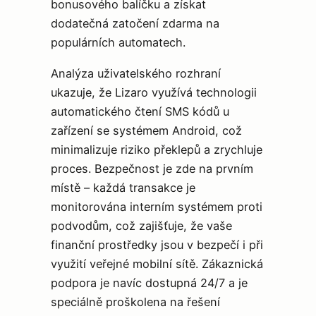
bonusového balíčku a získat
dodatečná zatočení zdarma na
populárních automatech.
Analýza uživatelského rozhraní
ukazuje, že Lizaro využívá technologii
automatického čtení SMS kódů u
zařízení se systémem Android, což
minimalizuje riziko překlepů a zrychluje
proces. Bezpečnost je zde na prvním
místě – každá transakce je
monitorována interním systémem proti
podvodům, což zajišťuje, že vaše
finanční prostředky jsou v bezpečí i při
využití veřejné mobilní sítě. Zákaznická
podpora je navíc dostupná 24/7 a je
speciálně proškolena na řešení