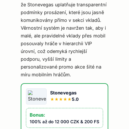
že Stonevegas uplatňuje transparentní
podmínky prosázení, které jsou jasně
komunikovány přímo v sekci vkladů.
Věrnostní systém je navržen tak, aby i
malé, ale pravidelné vklady přes mobil
posouvaly hráče v hierarchii VIP
úrovní, což odemyká rychlejší
podporu, vyšší limity a
personalizované promo akce šité na
míru mobilním hráčům.
Stonevegas
5.0
★
★
★
★
★
Bonus:
100% až do 12 000 CZK & 200 FS