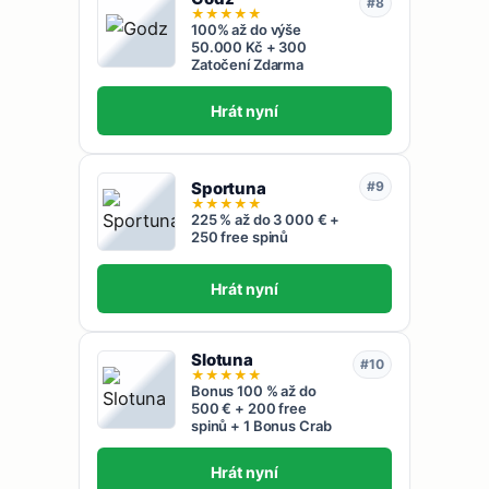
#8
★
★
★
★
★
100% až do výše
50.000 Kč + 300
Zatočení Zdarma
Hrát nyní
Sportuna
#9
★
★
★
★
★
225 % až do 3 000 € +
250 free spinů
Hrát nyní
Slotuna
#10
★
★
★
★
★
Bonus 100 % až do
500 € + 200 free
spinů + 1 Bonus Crab
Hrát nyní