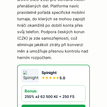
přenášených dat. Platforma navíc
pravidelně pořádá specifické mobilní
turnaje, do kterých se mohou zapojit
hráči okamžitě po dobití konta přes
svůj telefon. Podpora českých korun
(CZK) je zde samozřejmostí, což
eliminuje jakékoli ztráty při konverzi
měn a umožňuje přesnou kontrolu nad
herním rozpočtem.
Spinight
5.0
★
★
★
★
★
Bonus:
250% až 62 500 Kč + 250 FS