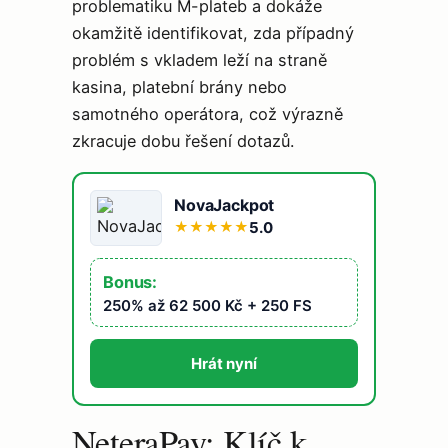
problematiku M-plateb a dokáže
okamžitě identifikovat, zda případný
problém s vkladem leží na straně
kasina, platební brány nebo
samotného operátora, což výrazně
zkracuje dobu řešení dotazů.
NovaJackpot
5.0
★
★
★
★
★
Bonus:
250% až 62 500 Kč + 250 FS
Hrát nyní
NeteraPay: Klíč k