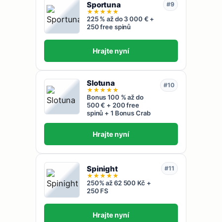
Sportuna
#9
★
★
★
★
★
225 % až do 3 000 € +
250 free spinů
Hrajte nyní
Slotuna
#10
★
★
★
★
★
Bonus 100 % až do
500 € + 200 free
spinů + 1 Bonus Crab
Hrajte nyní
Spinight
#11
★
★
★
★
★
250% až 62 500 Kč +
250 FS
Hrajte nyní