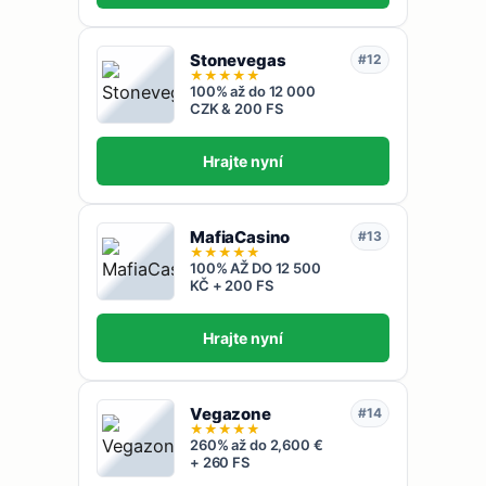
Stonevegas
#12
★
★
★
★
★
100% až do 12 000
CZK & 200 FS
Hrajte nyní
MafiaCasino
#13
★
★
★
★
★
100% AŽ DO 12 500
KČ + 200 FS
Hrajte nyní
Vegazone
#14
★
★
★
★
★
260% až do 2,600 €
+ 260 FS