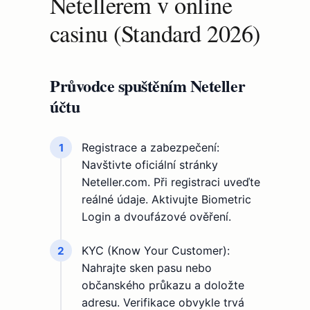
Netellerem v online
casinu (Standard 2026)
Průvodce spuštěním Neteller
účtu
Registrace a zabezpečení:
1
Navštivte oficiální stránky
Neteller.com. Při registraci uveďte
reálné údaje. Aktivujte Biometric
Login a dvoufázové ověření.
KYC (Know Your Customer):
2
Nahrajte sken pasu nebo
občanského průkazu a doložte
adresu. Verifikace obvykle trvá