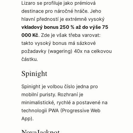
Lizaro se profiluje jako prémiová
destinace pro náročné hráče. Jeho
hlavní předností je extrémně vysoký
vkladový bonus 250 % až do výše 75
000 Kč
. Zde je však třeba varovat:
takto vysoký bonus má sázkové
požadavky (wagering) 40x na celkovou
částku.
Spinight
Spinight je volbou číslo jedna pro
mobilní puristy. Rozhraní je
minimalistické, rychlé a postavené na
technologii PWA (Progressive Web
App).
NovaJackpot