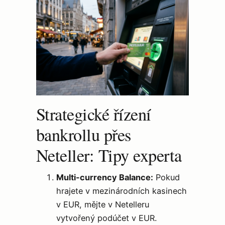
Strategické řízení
bankrollu přes
Neteller: Tipy experta
Multi-currency Balance:
Pokud
hrajete v mezinárodních kasinech
v EUR, mějte v Netelleru
vytvořený podúčet v EUR.