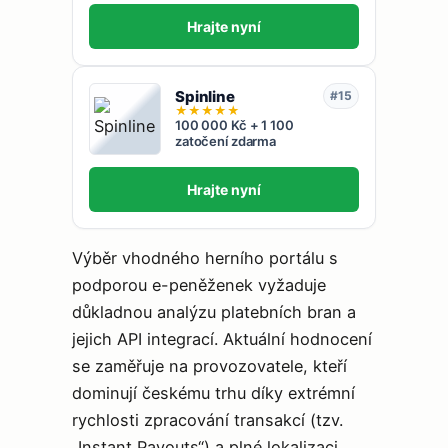
Hrajte nyní
Spinline
#15
★
★
★
★
★
100 000 Kč + 1 100
zatočení zdarma
Hrajte nyní
Výběr vhodného herního portálu s
podporou e-peněženek vyžaduje
důkladnou analýzu platebních bran a
jejich API integrací. Aktuální hodnocení
se zaměřuje na provozovatele, kteří
dominují českému trhu díky extrémní
rychlosti zpracování transakcí (tzv.
„Instant Payouts“) a plné lokalizaci.