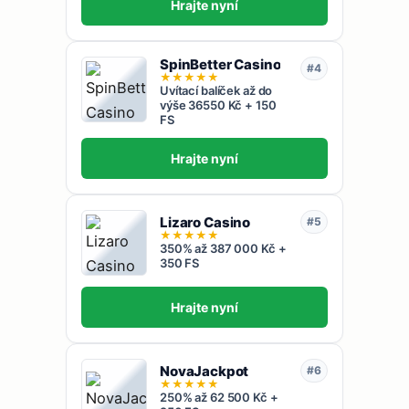
Hrajte nyní
SpinBetter Casino
#4
★
★
★
★
★
Uvítací balíček až do
výše 36550 Kč + 150
FS
Hrajte nyní
Lizaro Casino
#5
★
★
★
★
★
350% až 387 000 Kč +
350 FS
Hrajte nyní
NovaJackpot
#6
★
★
★
★
★
250% až 62 500 Kč +