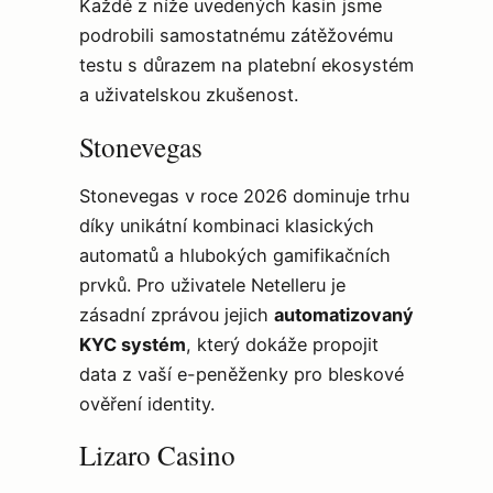
Každé z níže uvedených kasin jsme
podrobili samostatnému zátěžovému
testu s důrazem na platební ekosystém
a uživatelskou zkušenost.
Stonevegas
Stonevegas v roce 2026 dominuje trhu
díky unikátní kombinaci klasických
automatů a hlubokých gamifikačních
prvků. Pro uživatele Netelleru je
zásadní zprávou jejich
automatizovaný
KYC systém
, který dokáže propojit
data z vaší e-peněženky pro bleskové
ověření identity.
Lizaro Casino