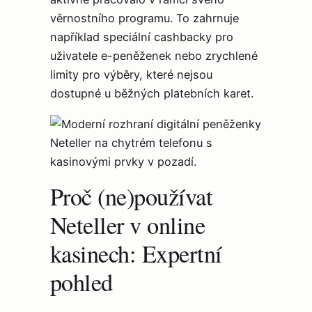
věrnostního programu. To zahrnuje
například speciální cashbacky pro
uživatele e-peněženek nebo zrychlené
limity pro výběry, které nejsou
dostupné u běžných platebních karet.
Proč (ne)používat
Neteller v online
kasinech: Expertní
pohled