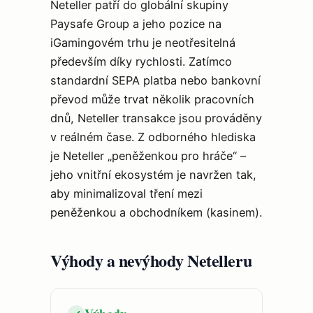
Neteller patří do globální skupiny
Paysafe Group a jeho pozice na
iGamingovém trhu je neotřesitelná
především díky rychlosti. Zatímco
standardní SEPA platba nebo bankovní
převod může trvat několik pracovních
dnů, Neteller transakce jsou prováděny
v reálném čase. Z odborného hlediska
je Neteller „peněženkou pro hráče“ –
jeho vnitřní ekosystém je navržen tak,
aby minimalizoval tření mezi
peněženkou a obchodníkem (kasinem).
Výhody a nevýhody Netelleru