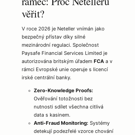
rámec: Proč Netelleru
věřit?
V roce 2026 je Neteller vnímán jako
bezpečný přístav díky silné
mezinárodní regulaci. Společnost
Paysafe Financial Services Limited je
autorizována britským úřadem
FCA
a v
rámci Evropské unie operuje s licencí
irské centrální banky.
Zero-Knowledge Proofs:
Ověřování totožnosti bez
nutnosti sdílet všechna citlivá
data s kasinem.
Anti-Fraud Monitoring:
Systémy
detekují podezřelé vzorce chování