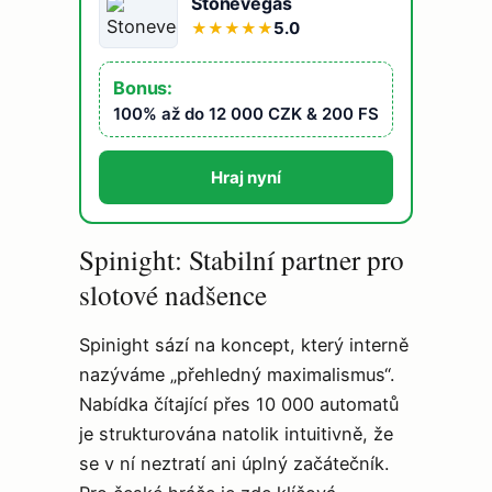
Stonevegas
5.0
★
★
★
★
★
Bonus:
100% až do 12 000 CZK & 200 FS
Hraj nyní
Spinight: Stabilní partner pro
slotové nadšence
Spinight sází na koncept, který interně
nazýváme „přehledný maximalismus“.
Nabídka čítající přes 10 000 automatů
je strukturována natolik intuitivně, že
se v ní neztratí ani úplný začátečník.