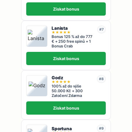
Získat bonus
Lanista
#7
★
★
★
★
★
Bonus 125 % až do 777
€ + 250 free spinů + 1
Bonus Crab
Získat bonus
Godz
#8
★
★
★
★
★
100% až do výše
50.000 Kč + 300
Zatočení Zdarma
Získat bonus
Sportuna
#9