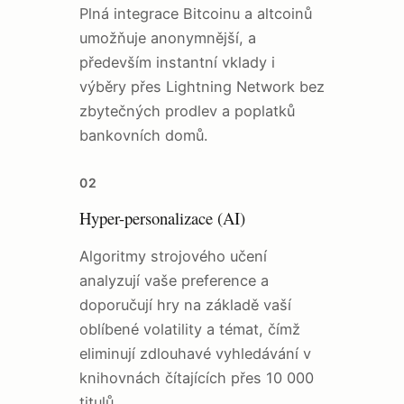
Plná integrace Bitcoinu a altcoinů
umožňuje anonymnější, a
především instantní vklady i
výběry přes Lightning Network bez
zbytečných prodlev a poplatků
bankovních domů.
02
Hyper-personalizace (AI)
Algoritmy strojového učení
analyzují vaše preference a
doporučují hry na základě vaší
oblíbené volatility a témat, čímž
eliminují zdlouhavé vyhledávání v
knihovnách čítajících přes 10 000
titulů.