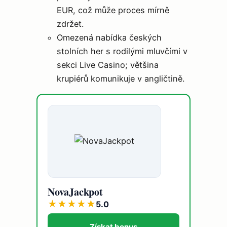
EUR, což může proces mírně
zdržet.
Omezená nabídka českých
stolních her s rodilými mluvčími v
sekci Live Casino; většina
krupiérů komunikuje v angličtině.
NovaJackpot
★
★
★
★
★
5.0
Získat bonus