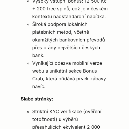
Vysoký vstupní bonus: 12 500 Kč
+ 200 free spinů, což je v českém
kontextu nadstandardní nabídka.
Široká podpora lokálních
platebních metod, včetně
okamžitých bankovních převodů
přes brány největších českých
bank.
Vynikající odezva mobilní verze
webu a unikátní sekce Bonus
Crab, která přidává prvek zábavy
navíc.
Slabé stránky:
Striktní KYC verifikace (ověření
totožnosti) u výběrů
přesahujících ekvivalent 2 000