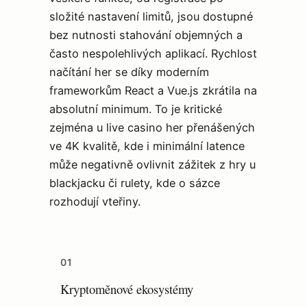
složité nastavení limitů, jsou dostupné
bez nutnosti stahování objemných a
často nespolehlivých aplikací. Rychlost
načítání her se díky moderním
frameworkům React a Vue.js zkrátila na
absolutní minimum. To je kritické
zejména u live casino her přenášených
ve 4K kvalitě, kde i minimální latence
může negativně ovlivnit zážitek z hry u
blackjacku či rulety, kde o sázce
rozhodují vteřiny.
01
Kryptoměnové ekosystémy