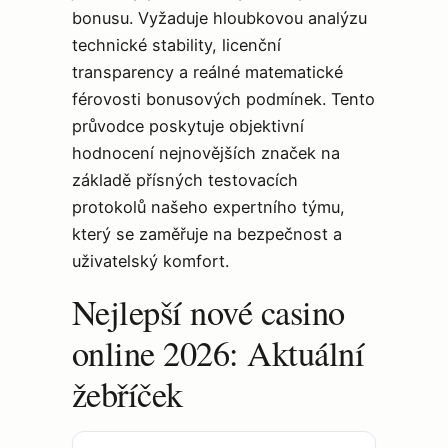
bonusu. Vyžaduje hloubkovou analýzu
technické stability, licenční
transparency a reálné matematické
férovosti bonusových podmínek. Tento
průvodce poskytuje objektivní
hodnocení nejnovějších značek na
základě přísných testovacích
protokolů našeho expertního týmu,
který se zaměřuje na bezpečnost a
uživatelský komfort.
Nejlepší nové casino
online 2026: Aktuální
žebříček