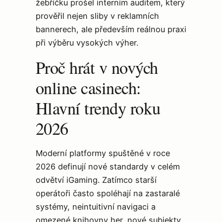
žebříčku prošel interním auditem, který
prověřil nejen sliby v reklamních
bannerech, ale především reálnou praxi
při výběru vysokých výher.
Proč hrát v nových
online casinech:
Hlavní trendy roku
2026
Moderní platformy spuštěné v roce
2026 definují nové standardy v celém
odvětví iGaming. Zatímco starší
operátoři často spoléhají na zastaralé
systémy, neintuitivní navigaci a
omezené knihovny her, nové subjekty