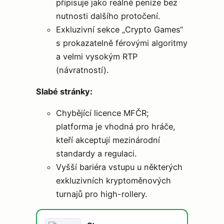
připisuje jako reálné peníze bez
nutnosti dalšího protočení.
Exkluzivní sekce „Crypto Games“
s prokazatelně férovými algoritmy
a velmi vysokým RTP
(návratností).
Slabé stránky:
Chybějící licence MFČR;
platforma je vhodná pro hráče,
kteří akceptují mezinárodní
standardy a regulaci.
Vyšší bariéra vstupu u některých
exkluzivních kryptoměnových
turnajů pro high-rollery.