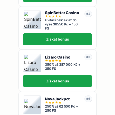
SpinBetter Casino
#4
★
★
★
★
★
Uvítací balíček až do
výše 36550 Kč + 150
FS
Získat bonus
Lizaro Casino
#5
★
★
★
★
★
350% až 387 000 Kč +
350 FS
Získat bonus
NovaJackpot
#6
★
★
★
★
★
250% až 62 500 Kč +
250 FS