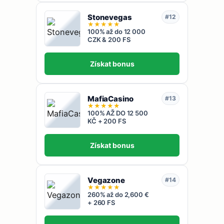
Stonevegas
#12
★
★
★
★
★
100% až do 12 000
CZK & 200 FS
Získat bonus
MafiaCasino
#13
★
★
★
★
★
100% AŽ DO 12 500
KČ + 200 FS
Získat bonus
Vegazone
#14
★
★
★
★
★
260% až do 2,600 €
+ 260 FS